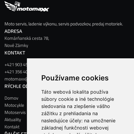
Moto servis, ladenie výkonu, servis podvozkov, predaj motoriek.
ADRESA
Komárňanská cesta 78,
Nové Zámky
KONTAKT
+421 903 456 125
+421 356 402 556
Používame cookies
motomaxx@motomaxx.sk
RÝCHLE ODKAZY
Táto webová lokalita používa
Domov
súbory cookie a iné technológie
Motocykle
sledovania na zlepšenie vášho
Motoservis
zážitku z prehliadania na
Aktuality
nasledujúce účely:
na umožnenie
Kontakt
základnej funkčnosti webovej
ĎALŠIE STRÁNKY