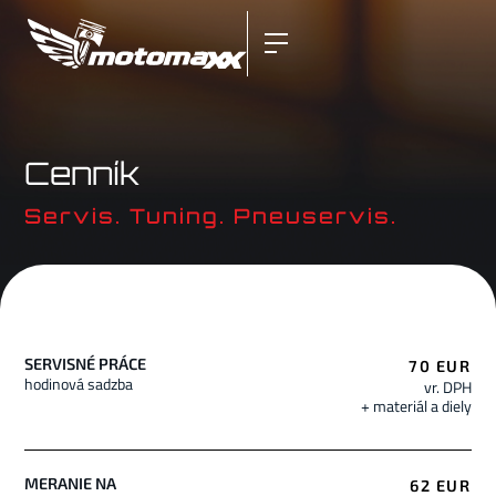
Cenník
Servis. Tuning. Pneuservis.
SERVISNÉ PRÁCE
70 EUR
hodinová sadzba
vr. DPH
+ materiál a diely
MERANIE NA
62 EUR