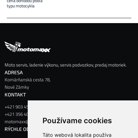
cena dohodou podľa
typu motocykla
Moto servis, ladenie výkonu, servis podvozkov, predaj motoriek.
ADRESA
Komárňanská cesta 78,
Nové Zámky
KONTAKT
+421 903 456 125
+421 356 402 556
Používame cookies
motomaxx@motomaxx.sk
RÝCHLE ODKAZY
Táto webová lokalita používa