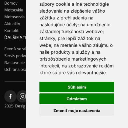
Domov
súbory cookie a iné technológie
Motocykle
sledovania na zlepšenie vášho
Motoservis
zážitku z prehliadania na
Aktuality
nasledujúce účely:
na umožnenie
Kontakt
základnej funkčnosti webovej
ĎALŠIE STRÁNKY
stránky
,
pre lepší zážitok na
webe
,
na meranie vášho záujmu o
Cenník servisu
naše produkty a služby a na
Servis podvozkov
prispôsobenie marketingových
Nastavenie cookies
interakcií
,
na zobrazovanie reklám
Ochrana osobných údajov
ktoré sú pre vás relevantnejšie
.
Súhlasím
Odmietam
2025. Designed by
Suzu Creative.
Powered by
Webflow.
Zmeniť moje nastavenia